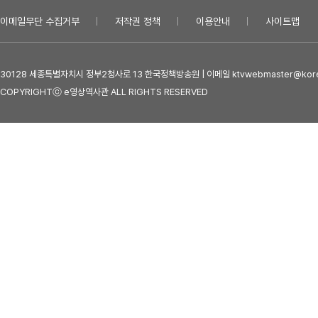
이메일무단 수집거부
저작권 정책
이용안내
사이트맵
30128 세종특별자치시 정부2청사로 13 한국정책방송원 | 이메일 ktvwebmaster@kore
COPYRIGHTⓒ e영상역사관 ALL RIGHTS RESERVED