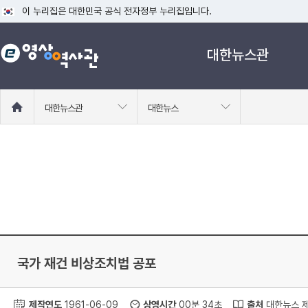
이 누리집은 대한민국 공식 전자정부 누리집입니다.
공식 누리집 주소 확인하기
대한뉴스관
go.kr 주소를 사용하는 누리집은 대한민국 정부기관이 관리하는 누리집입니다
이밖에 or.kr 또는 .kr등 다른 도메인 주소를 사용하고 있다면 아래 URL에
운영중인 공식 누리집보기
홈
대한뉴스관
대한뉴스
으
로
이
동
국가 재건 비상조치법 공포
제작연도
1961-06-09
상영시간
00분 34초
출처
대한뉴스 제