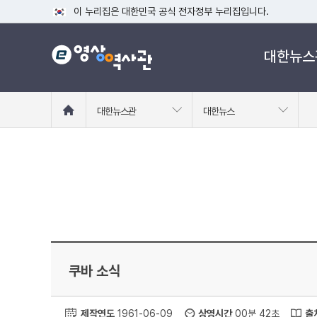
이 누리집은 대한민국 공식 전자정부 누리집입니다.
공식 누리집 주소 확인하기
대한뉴스
go.kr 주소를 사용하는 누리집은 대한민국 정부기관이 관리하는
이밖에 or.kr 또는 .kr등 다른 도메인 주소를 사용하고 있다면
운영중인 공식 누리집보기
홈
대한뉴스관
대한뉴스
으
로
이
동
쿠바 소식
제작연도
1961-06-09
상영시간
00분 42초
출