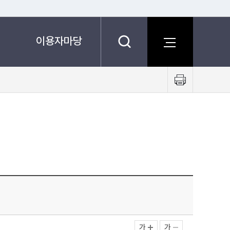
이용자마당
프
린
트
하
기
가
가