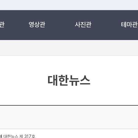
관
영상관
사진관
테마관
 누리집입니다.
 아래 URL에서 도메인 주소를 확인해 보세요
대한뉴스
처
대한뉴스 제 317호