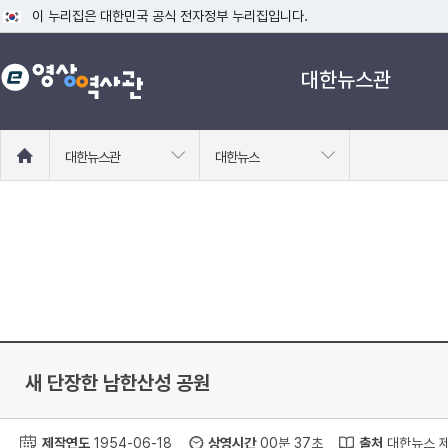
이 누리집은 대한민국 공식 전자정부 누리집입니다.
공식 누리집 주소 확인하기
대한뉴스관
go.kr 주소를 사용하는 누리집은 대한민국 정부기관이 관리하는 누리집입니다
이밖에 or.kr 또는 .kr등 다른 도메인 주소를 사용하고 있다면 아래 URL에
운영중인 공식 누리집보기
홈
대한뉴스관
대한뉴스
으
로
이
동
새 단장한 남한산성 공원
제작연도
1954-06-18
상영시간
00분 37초
출처
대한뉴스 제