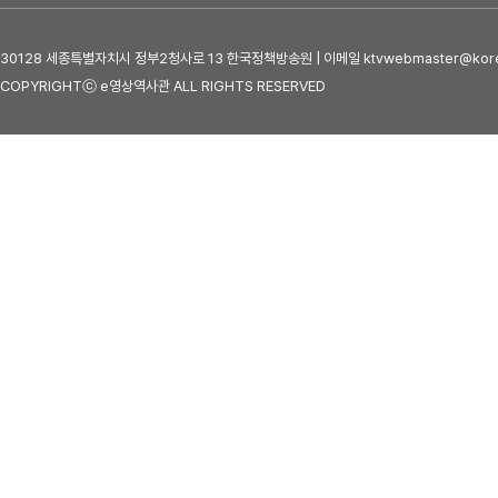
30128 세종특별자치시 정부2청사로 13 한국정책방송원 | 이메일 ktvwebmaster@kore
COPYRIGHTⓒ e영상역사관 ALL RIGHTS RESERVED