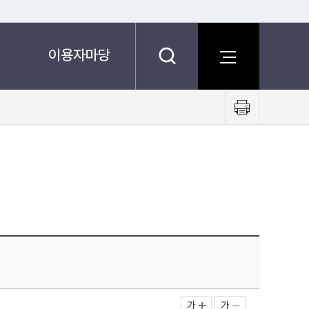
이용자마당
프
린
트
하
기
가
가