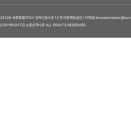
30128 세종특별자치시 정부2청사로 13 한국정책방송원 | 이메일 ktvwebmaster@kore
COPYRIGHTⓒ e영상역사관 ALL RIGHTS RESERVED