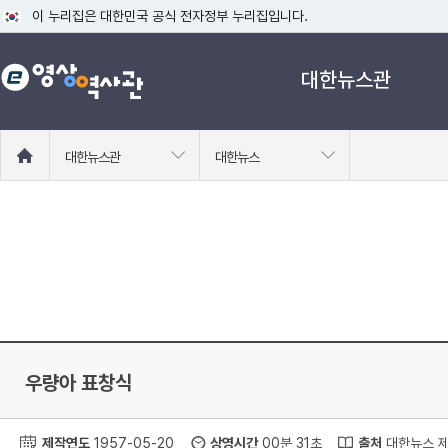
이 누리집은 대한민국 공식 전자정부 누리집입니다.
공식 누리집 주소 확인하기
대한뉴스관
go.kr 주소를 사용하는 누리집은 대한민국 정부기관이 관리하는 누리집입니다
이밖에 or.kr 또는 .kr등 다른 도메인 주소를 사용하고 있다면 아래 URL에
운영중인 공식 누리집보기
홈
대한뉴스관
대한뉴스
으
로
이
동
우량아 표창식
제작연도
1957-05-20
상영시간
00분 31초
출처
대한뉴스 제