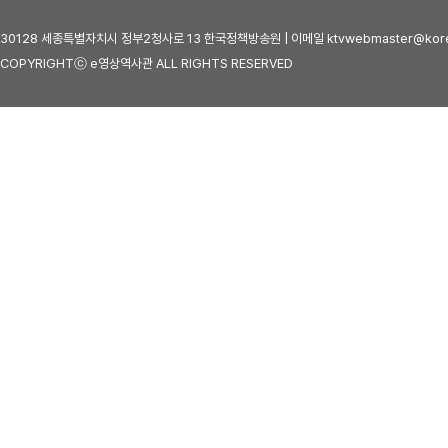
30128 세종특별자치시 정부2청사로 13 한국정책방송원 | 이메일 ktvwebmaster@kore
COPYRIGHTⓒ e영상역사관 ALL RIGHTS RESERVED