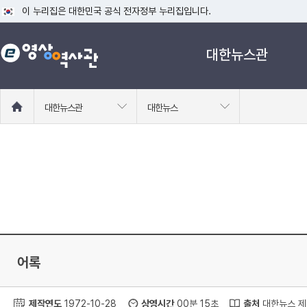
이 누리집은 대한민국 공식 전자정부 누리집입니다.
공식 누리집 주소 확인하기
대한뉴스관
go.kr 주소를 사용하는 누리집은 대한민국 정부기관이 관리하는 누리집입니다
이밖에 or.kr 또는 .kr등 다른 도메인 주소를 사용하고 있다면 아래 URL에
운영중인 공식 누리집보기
홈
대한뉴스관
대한뉴스
으
로
이
동
어록
제작연도
1972-10-28
상영시간
00분 15초
출처
대한뉴스 제