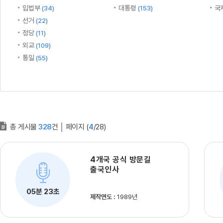
입법부
대통령
국
(34)
(153)
선거
(22)
정당
(11)
외교
(109)
통일
(55)
총 게시물
328
건
│
페이지 (
4
/28)
4개국 공식 방문길
출국인사
05분 23초
제작연도 :
1989년