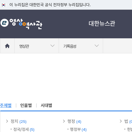
이 누리집은 대한민국 공식 전자정부 누리집입니다.
공식 누리집 주소 확인하기
대한뉴스관
go.kr 주소를 사용하는 누리집은 대한민국 정부기관이 관리하는 누리집입니다
이밖에 or.kr 또는 .kr등 다른 도메인 주소를 사용하고 있다면 아래 URL에
운영중인 공식 누리집보기
홈
영상관
기록음성
으
로
이
동
주제별
인물별
시대별
정치
행정
법
(25)
(4)
(
정국/정세
행정부
헌
(5)
(4)