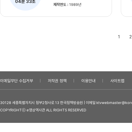
04분 33초
제작연도 :
1989년
1
2
이메일무단 수집거부
저작권 정책
이용안내
사이트맵
30128 세종특별자치시 정부2청사로 13 한국정책방송원 | 이메일 ktvwebmaster@kore
COPYRIGHTⓒ e영상역사관 ALL RIGHTS RESERVED