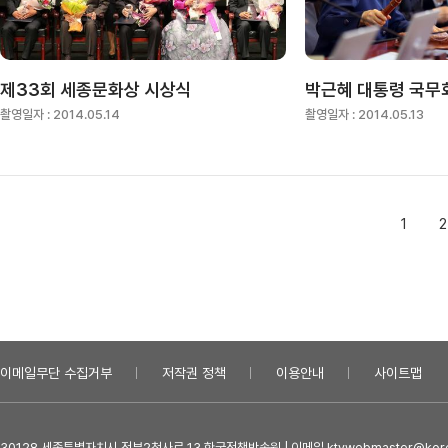
제33회 세종문화상 시상식
박근혜 대통령 국무
촬영일자 :
2014.05.14
촬영일자 :
2014.05.13
1
2
이메일무단 수집거부
저작권 정책
이용안내
사이트맵
30128 세종특별자치시 정부2청사로 13 한국정책방송원 | 이메일 ktvwebmaster@kore