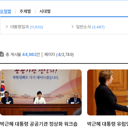
유형별
주제별
시대별
대통령일과
일반소식
(11,632)
(3,487)
총 게시물
44,982
건
│
페이지 (
4
/3,749)
박근혜 대통령 공공기관 정상화 워크숍