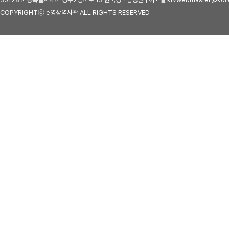
COPYRIGHTⓒ e영상역사관 ALL RIGHTS RESERVED