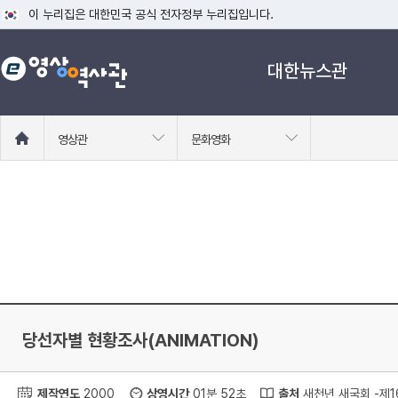
이 누리집은 대한민국 공식 전자정부 누리집입니다.
공식 누리집 주소 확인하기
대한뉴스관
go.kr 주소를 사용하는 누리집은 대한민국 정부기관이 관리하는 누리집입니다
이밖에 or.kr 또는 .kr등 다른 도메인 주소를 사용하고 있다면 아래 URL에
운영중인 공식 누리집보기
홈
영상관
문화영화
으
로
이
동
당선자별 현황조사(ANIMATION)
제작연도
2000
상영시간
01분 52초
출처
새천년 새국회 -제