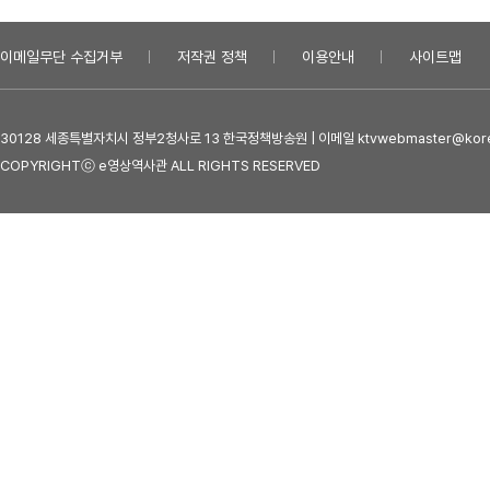
이메일무단 수집거부
저작권 정책
이용안내
사이트맵
30128 세종특별자치시 정부2청사로 13 한국정책방송원 | 이메일 ktvwebmaster@kore
COPYRIGHTⓒ e영상역사관 ALL RIGHTS RESERVED