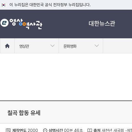
이 누리집은 대한민국 공식 전자정부 누리집입니다.
공식 누리집 주소 확인하기
대한뉴스관
go.kr 주소를 사용하는 누리집은 대한민국 정부기관이 관리하는 누리집입니다
이밖에 or.kr 또는 .kr등 다른 도메인 주소를 사용하고 있다면 아래 URL에
운영중인 공식 누리집보기
홈
영상관
문화영화
으
로
이
동
칠곡 합동 유세
제작연도
2000
상영시간
00분 46초
출처
새천년 새국회 -제