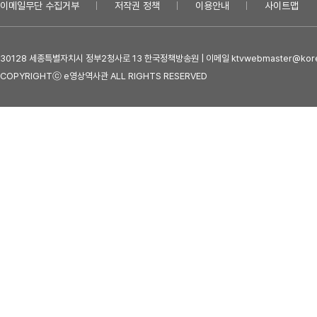
이메일무단 수집거부
저작권 정책
이용안내
사이트맵
30128 세종특별자치시 정부2청사로 13 한국정책방송원 | 이메일 ktvwebmaster@kore
COPYRIGHTⓒ e영상역사관 ALL RIGHTS RESERVED