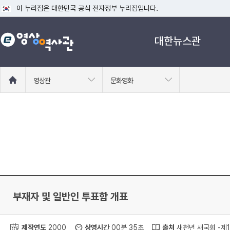
이 누리집은 대한민국 공식 전자정부 누리집입니다.
공식 누리집 주소 확인하기
대한뉴스관
go.kr 주소를 사용하는 누리집은 대한민국 정부기관이 관리하는 누리집입니다
이밖에 or.kr 또는 .kr등 다른 도메인 주소를 사용하고 있다면 아래 URL에
운영중인 공식 누리집보기
홈
영상관
문화영화
으
로
이
동
부재자 및 일반인 투표함 개표
제작연도
2000
상영시간
00분 35초
출처
새천년 새국회 -제