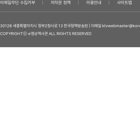
이메일무단 수집거부
저작권 정책
이용안내
사이트맵
30128 세종특별자치시 정부2청사로 13 한국정책방송원 | 이메일 ktvwebmaster@kore
COPYRIGHTⓒ e영상역사관 ALL RIGHTS RESERVED