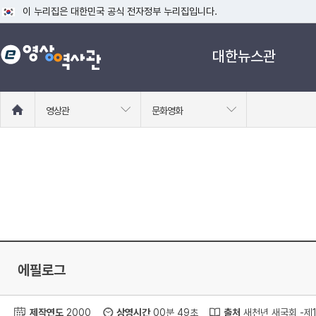
이 누리집은 대한민국 공식 전자정부 누리집입니다.
공식 누리집 주소 확인하기
대한뉴스관
go.kr 주소를 사용하는 누리집은 대한민국 정부기관이 관리하는 누리집입니다
이밖에 or.kr 또는 .kr등 다른 도메인 주소를 사용하고 있다면 아래 URL에
운영중인 공식 누리집보기
홈
영상관
문화영화
으
로
이
동
에필로그
제작연도
2000
상영시간
00분 49초
출처
새천년 새국회 -제