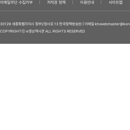
이메일무단 수집거부
저작권 정책
이용안내
사이트맵
30128 세종특별자치시 정부2청사로 13 한국정책방송원 | 이메일 ktvwebmaster@kore
COPYRIGHTⓒ e영상역사관 ALL RIGHTS RESERVED