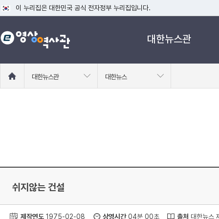
이 누리집은 대한민국 공식 전자정부 누리집입니다.
공식 누리집 주소 확인하기
대한뉴스관
go.kr 주소를 사용하는 누리집은 대한민국 정부기관이 관리하는 누리집입니다
이밖에 or.kr 또는 .kr등 다른 도메인 주소를 사용하고 있다면 아래 URL에
운영중인 공식 누리집보기
홈
대한뉴스관
대한뉴스
으
로
이
동
쉬지않는 건설
제작연도
1975-02-08
상영시간
04분 00초
출처
대한뉴스 제