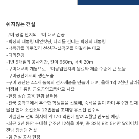
쉬지않는 건설
구미 공업 단지의 구미 대교 준공
-박정희 대통령 테잎컷팅, 다리를 건너는 박정희 대통령
-낙동강을 가로질러 선산군-칠곡군을 연결하는 대교
-다리전경
-1년 5개월의 공사기간, 길이 668m, 너비 20m
-구미대교의 개통으로 구미공업단지의 원료와 제품 수송에 큰 도움
-구미공단에서의 생산모습
-구미 공단은 44개 품목의 전자제품을 만들어 내며, 올해 1억 2천만 달러
박정희 대통령 금오공업고등학교 시찰
-현장 실습 교육 현황 살펴봄
-전국 중학교에서 우수한 학생들을 선별해, 숙식을 같이 하며 우수한 인재 
울산 현대 조선소의 23만톤급 초대형 유조선 진수식
-아일랜드 선박 회사에 약 170 억원에 팔려 4월말 인도될 예정.
-최근 3년 동안 초대형 유조선 12척을 비롯, 총 32척 8억 5천만 달러어
전남 장성댐 건설
-댐 건설 공사 현장