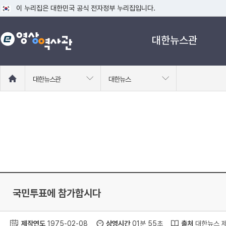
이 누리집은 대한민국 공식 전자정부 누리집입니다.
공식 누리집 주소 확인하기
대한뉴스관
go.kr 주소를 사용하는 누리집은 대한민국 정부기관이 관리하는 누리집입니다
이밖에 or.kr 또는 .kr등 다른 도메인 주소를 사용하고 있다면 아래 URL에
운영중인 공식 누리집보기
홈
대한뉴스관
대한뉴스
으
로
이
동
국민투표에 참가합시다
제작연도
1975-02-08
상영시간
01분 55초
출처
대한뉴스 제