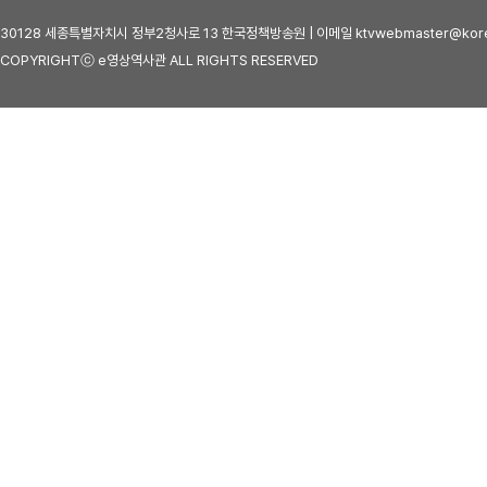
30128 세종특별자치시 정부2청사로 13 한국정책방송원 | 이메일 ktvwebmaster@kore
COPYRIGHTⓒ e영상역사관 ALL RIGHTS RESERVED