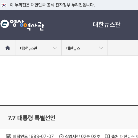
이 누리집은 대한민국 공식 전자정부 누리집입니다.
공식 누리집 주소 확인하기
대한뉴스관
go.kr 주소를 사용하는 누리집은 대한민국 정부기관이 관리하는 누리집입니다
이밖에 or.kr 또는 .kr등 다른 도메인 주소를 사용하고 있다면 아래 URL에
운영중인 공식 누리집보기
홈
대한뉴스관
대한뉴스
으
로
이
동
7.7 대통령 특별선언
제작연도
1988-07-07
상영시간
02분 02초
출처
대한뉴스 제