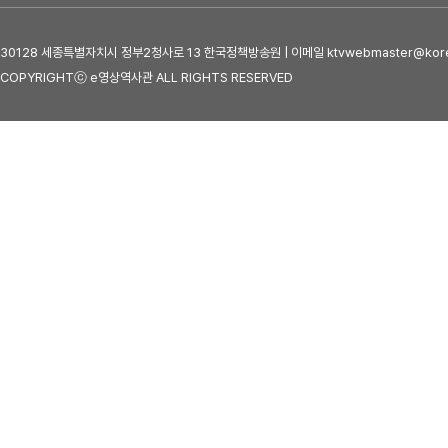
30128 세종특별자치시 정부2청사로 13 한국정책방송원 | 이메일 ktvwebmaster@kore
COPYRIGHTⓒ e영상역사관 ALL RIGHTS RESERVED