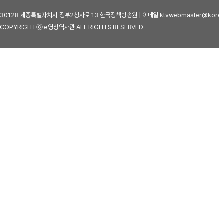
30128 세종특별자치시 정부2청사로 13 한국정책방송원 | 이메일 ktvwebmaster@kore
COPYRIGHTⓒ e영상역사관 ALL RIGHTS RESERVED