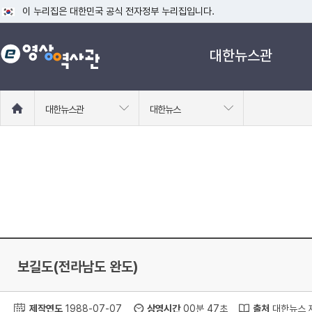
이 누리집은 대한민국 공식 전자정부 누리집입니다.
공식 누리집 주소 확인하기
대한뉴스관
go.kr 주소를 사용하는 누리집은 대한민국 정부기관이 관리하는 누리집입니다
이밖에 or.kr 또는 .kr등 다른 도메인 주소를 사용하고 있다면 아래 URL에
운영중인 공식 누리집보기
홈
대한뉴스관
대한뉴스
으
로
이
동
보길도(전라남도 완도)
제작연도
1988-07-07
상영시간
00분 47초
출처
대한뉴스 제