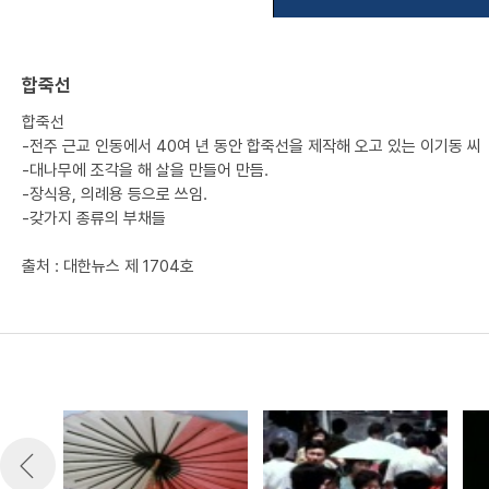
합죽선
합죽선
-전주 근교 인동에서 40여 년 동안 합죽선을 제작해 오고 있는 이기동 씨
-대나무에 조각을 해 살을 만들어 만듬.
-장식용, 의례용 등으로 쓰임.
-갖가지 종류의 부채들
출처 : 대한뉴스 제 1704호