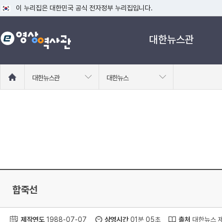
이 누리집은 대한민국 공식 전자정부 누리집입니다.
공식 누리집 주소 확인하기
대한뉴스관
go.kr 주소를 사용하는 누리집은 대한민국 정부기관이 관리하는 누리집입니다
이밖에 or.kr 또는 .kr등 다른 도메인 주소를 사용하고 있다면 아래 URL에
운영중인 공식 누리집보기
홈
대한뉴스관
대한뉴스
으
로
이
동
합죽선
제작연도
1988-07-07
상영시간
01분 05초
출처
대한뉴스 제