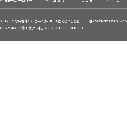
이메일무단 수집거부
저작권 정책
이용안내
사이트맵
30128 세종특별자치시 정부2청사로 13 한국정책방송원 | 이메일 ktvwebmaster@kore
COPYRIGHTⓒ e영상역사관 ALL RIGHTS RESERVED