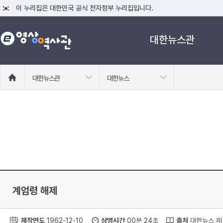
이 누리집은 대한민국 공식 전자정부 누리집입니다.
공식 누리집 주소 확인하기
대한뉴스관
go.kr 주소를 사용하는 누리집은 대한민국 정부기관이 관리하는 누리집입니다
이밖에 or.kr 또는 .kr등 다른 도메인 주소를 사용하고 있다면 아래 URL에
운영중인 공식 누리집보기
홈
대한뉴스관
대한뉴스
으
로
이
동
계엄령 해제
제작연도
1962-12-10
상영시간
00분 24초
출처
대한뉴스 제 