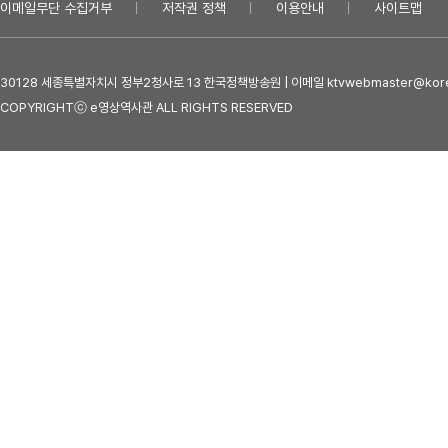
이메일무단 수집거부
저작권 정책
이용안내
사이트맵
30128 세종특별자치시 정부2청사로 13 한국정책방송원 | 이메일 ktvwebmaster@kore
COPYRIGHTⓒ e영상역사관 ALL RIGHTS RESERVED