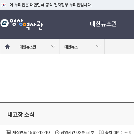
이 누리집은 대한민국 공식 전자정부 누리집입니다.
공식 누리집 주소 확인하기
대한뉴스관
go.kr 주소를 사용하는 누리집은 대한민국 정부기관이 관리하는 누리집입니다
이밖에 or.kr 또는 .kr등 다른 도메인 주소를 사용하고 있다면 아래 URL에
운영중인 공식 누리집보기
홈
대한뉴스관
대한뉴스
으
로
이
동
내고장 소식
제작연도
1962-12-10
상영시간
02분 51초
출처
대한뉴스 제 