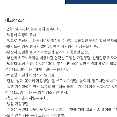
내고장 소식
12월 1일, 부산직할시 승격 경축대회.
-박정희 의장의 축사.
-앞으로 부산시는 대도시로서 발전할 수 있는 종합적인 도시계획을 연차적으
-보기드문 경축 행사가 벌어짐, 특히 시가행진이 장관을 이룸.
-부산시 깃발을 들고 시가행진과 갖가지 가장행렬 모습.
-부산과 시모노세끼를 내왕하던 연락선 모형선 가장행렬, 산업현장 기자재
-박정희 의장 관전, 수많은 130만 부산 시민들은 벅찬 감격과 새로운 의욕
경상남도 밀양에서 해마다 열리는 문화재.
-백일장과 갖가지 행사가 벌어짐.
-합창, 성화, 꽃수레 가장행렬, 탈 쓰고 시가행렬, 농악대, 장구치면서 시
-특히 가장행렬은 영남 특유의 향토색을 풍기는 가운데 가장 성화로운 것
전라남도 광주에서는 방첩 강조기간 행사.
-육군 제 1관구 사령부 주최.
-방첩 가장행렬.
-간첩은 노린다 너도나도 말조심 이라는 구호를 차에 걸고 각종 표어를 손
-모의 간첩 자수 분장 모습 등 가장행렬.