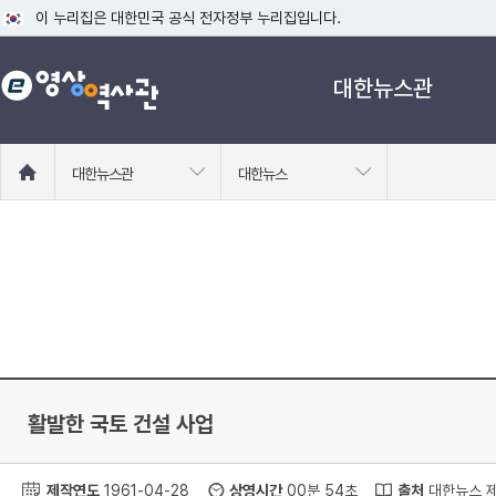
이 누리집은 대한민국 공식 전자정부 누리집입니다.
공식 누리집 주소 확인하기
대한뉴스관
go.kr 주소를 사용하는 누리집은 대한민국 정부기관이 관리하는 누리집입니다
이밖에 or.kr 또는 .kr등 다른 도메인 주소를 사용하고 있다면 아래 URL에
운영중인 공식 누리집보기
홈
대한뉴스관
대한뉴스
으
로
이
동
활발한 국토 건설 사업
제작연도
1961-04-28
상영시간
00분 54초
출처
대한뉴스 제