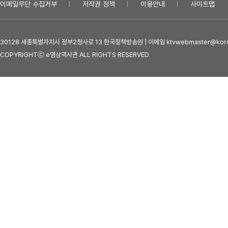
이메일무단 수집거부
저작권 정책
이용안내
사이트맵
30128 세종특별자치시 정부2청사로 13 한국정책방송원 | 이메일 ktvwebmaster@kore
COPYRIGHTⓒ e영상역사관 ALL RIGHTS RESERVED