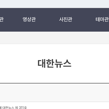
관
영상관
사진관
테마관
 누리집입니다.
 아래 URL에서 도메인 주소를 확인해 보세요
대한뉴스
처
대한뉴스 제 311호