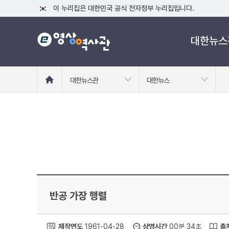
이 누리집은 대한민국 공식 전자정부 누리집입니다.
공식 누리집 주소 확인하기
대한뉴스
go.kr 주소를 사용하는 누리집은 대한민국 정부기관이 관리하는
이밖에 or.kr 또는 .kr등 다른 도메인 주소를 사용하고 있다면
운영중인 공식 누리집보기
홈
대한뉴스관
대한뉴스
으
로
이
동
반공 가장 행렬
제작연도
1961-04-28
상영시간
00분 34초
출