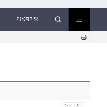
이용자마당
프
린
트
하
기
가
가