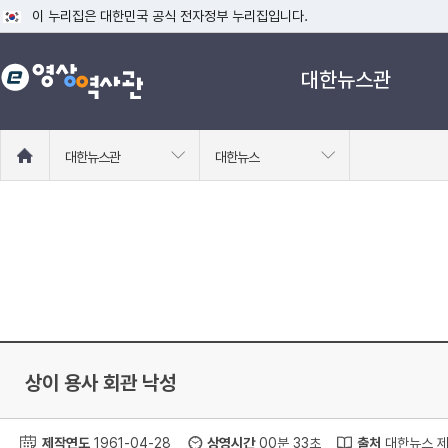
이 누리집은 대한민국 공식 전자정부 누리집입니다.
공식 누리집 주소 확인하기
대한뉴스관
go.kr 주소를 사용하는 누리집은 대한민국 정부기관이 관리하는 누리집입니다
이밖에 or.kr 또는 .kr등 다른 도메인 주소를 사용하고 있다면 아래 URL에
운영중인 공식 누리집보기
홈
대한뉴스관
대한뉴스
으
로
이
동
상이 용사 회관 낙성
제작연도
1961-04-28
상영시간
00분 33초
출처
대한뉴스 제 