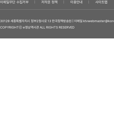
이메일무단 수집거부
저작권 정책
이용안내
사이트맵
30128 세종특별자치시 정부2청사로 13 한국정책방송원 | 이메일 ktvwebmaster@kore
COPYRIGHTⓒ e영상역사관 ALL RIGHTS RESERVED