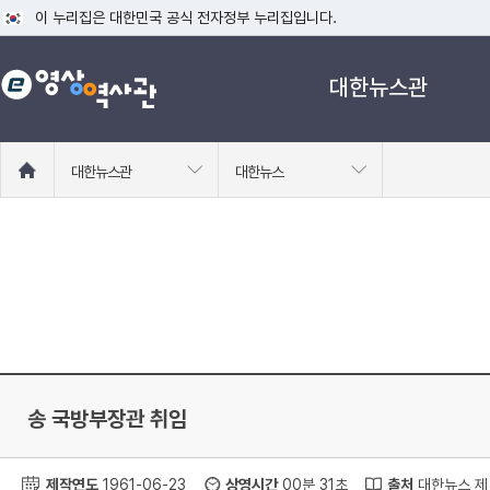
이 누리집은 대한민국 공식 전자정부 누리집입니다.
공식 누리집 주소 확인하기
대한뉴스관
go.kr 주소를 사용하는 누리집은 대한민국 정부기관이 관리하는 누리집입니다
이밖에 or.kr 또는 .kr등 다른 도메인 주소를 사용하고 있다면 아래 URL에
운영중인 공식 누리집보기
홈
대한뉴스관
대한뉴스
으
로
이
동
송 국방부장관 취임
제작연도
1961-06-23
상영시간
00분 31초
출처
대한뉴스 제 