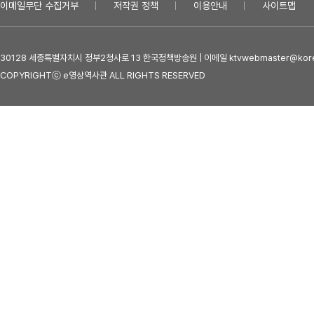
이메일무단 수집거부
저작권 정책
이용안내
사이트맵
30128 세종특별자치시 정부2청사로 13 한국정책방송원 | 이메일 ktvwebmaster@kore
COPYRIGHTⓒ e영상역사관 ALL RIGHTS RESERVED