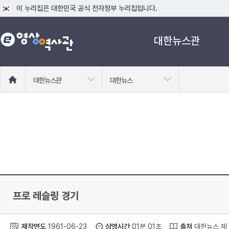
이 누리집은 대한민국 공식 전자정부 누리집입니다.
공식 누리집 주소 확인하기
대한뉴스관
go.kr 주소를 사용하는 누리집은 대한민국 정부기관이 관리하는 누리집입니다
이밖에 or.kr 또는 .kr등 다른 도메인 주소를 사용하고 있다면 아래 URL에
운영중인 공식 누리집보기
홈
대한뉴스관
대한뉴스
으
로
이
동
프로 레슬링 경기
제작연도
1961-06-23
상영시간
01분 01초
출처
대한뉴스 제 