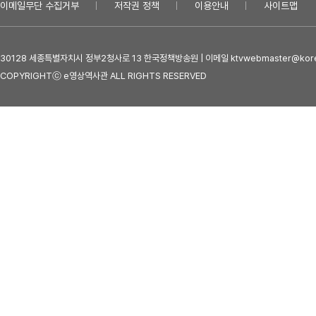
이메일무단 수집거부
저작권 정책
이용안내
사이트맵
30128 세종특별자치시 정부2청사로 13 한국정책방송원 | 이메일 ktvwebmaster@kore
COPYRIGHTⓒ e영상역사관 ALL RIGHTS RESERVED