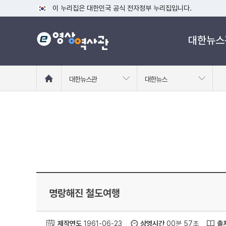
이 누리집은 대한민국 공식 전자정부 누리집입니다.
공식 누리집 주소 확인하기
대한뉴스
go.kr 주소를 사용하는 누리집은 대한민국 정부기관이 관리하는
이밖에 or.kr 또는 .kr등 다른 도메인 주소를 사용하고 있다면
운영중인 공식 누리집보기
홈
대한뉴스관
대한뉴스
으
로
이
동
명랑해진 철도여행
제작연도
1961-06-23
상영시간
00분 57초
출