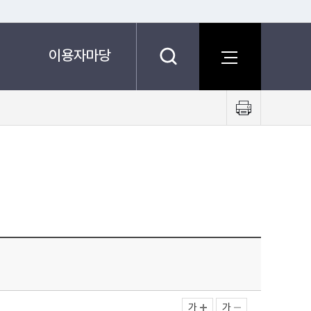
이용자마당
프
린
트
하
기
가
가