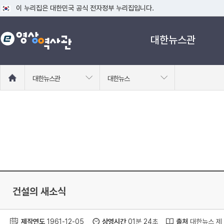
이 누리집은 대한민국 공식 전자정부 누리집입니다.
공식 누리집 주소 확인하기
대한뉴스관
go.kr 주소를 사용하는 누리집은 대한민국 정부기관이 관리하는 누리집입니다
이밖에 or.kr 또는 .kr등 다른 도메인 주소를 사용하고 있다면 아래 URL에
운영중인 공식 누리집보기
홈
대한뉴스관
대한뉴스
으
로
이
동
건설의 새소식
제작연도
1961-12-05
상영시간
01분 24초
출처
대한뉴스 제 