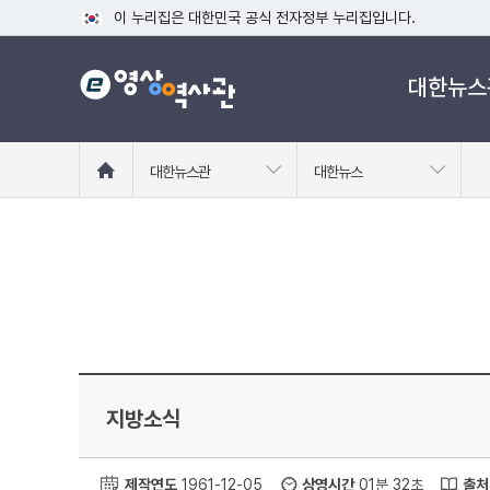
이 누리집은 대한민국 공식 전자정부 누리집입니다.
공식 누리집 주소 확인하기
대한뉴스
go.kr 주소를 사용하는 누리집은 대한민국 정부기관이 관리하는
이밖에 or.kr 또는 .kr등 다른 도메인 주소를 사용하고 있다면
운영중인 공식 누리집보기
홈
대한뉴스관
대한뉴스
으
로
이
동
지방소식
제작연도
1961-12-05
상영시간
01분 32초
출처