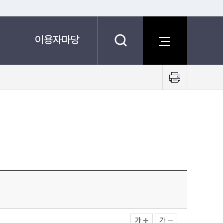
이용자마당
프
린
트
하
기
가
가