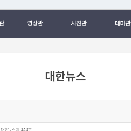
관
영상관
사진관
테마관
 누리집입니다.
 아래 URL에서 도메인 주소를 확인해 보세요
대한뉴스
대한뉴스 제 343호