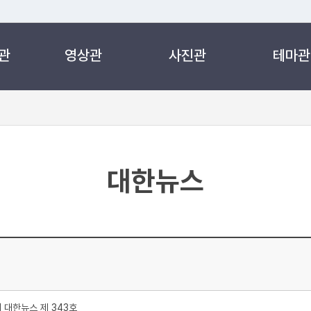
관
영상관
사진관
테마관
 누리집입니다.
 아래 URL에서 도메인 주소를 확인해 보세요
대한뉴스
처
대한뉴스 제 343호