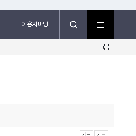
이용자마당
프
린
트
하
기
가
가