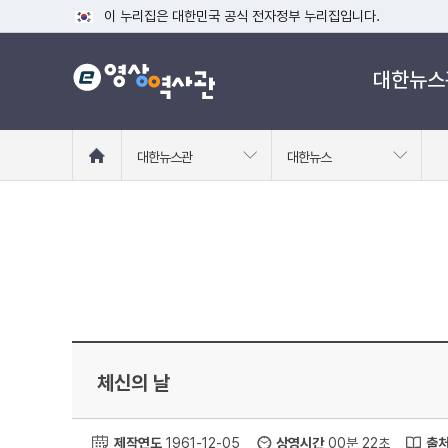
이 누리집은 대한민국 공식 전자정부 누리집입니다.
공식 누리집 주소 확인하기
대한뉴스
go.kr 주소를 사용하는 누리집은 대한민국 정부기관이 관리하는
이밖에 or.kr 또는 .kr등 다른 도메인 주소를 사용하고 있다면
운영중인 공식 누리집보기
홈
대한뉴스관
대한뉴스
으
로
이
동
체신의 날
제작연도
1961-12-05
상영시간
00분 22초
출