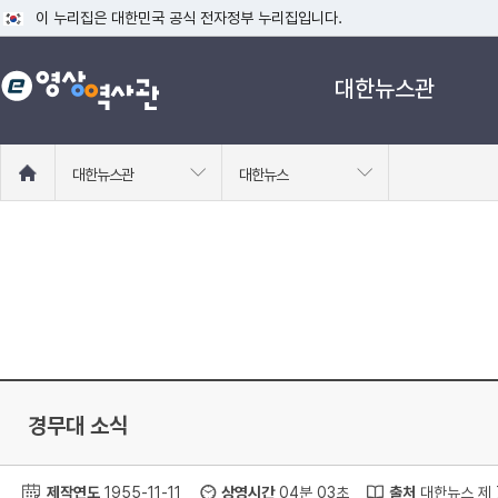
이 누리집은 대한민국 공식 전자정부 누리집입니다.
공식 누리집 주소 확인하기
대한뉴스관
go.kr 주소를 사용하는 누리집은 대한민국 정부기관이 관리하는 누리집입니다
이밖에 or.kr 또는 .kr등 다른 도메인 주소를 사용하고 있다면 아래 URL에
운영중인 공식 누리집보기
홈
대한뉴스관
대한뉴스
으
로
이
동
경무대 소식
제작연도
1955-11-11
상영시간
04분 03초
출처
대한뉴스 제 