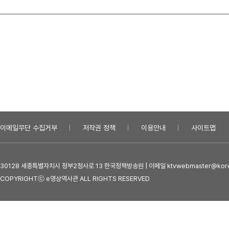
이메일무단 수집거부
저작권 정책
이용안내
사이트맵
30128 세종특별자치시 정부2청사로 13 한국정책방송원 | 이메일 ktvwebmaster@kore
COPYRIGHTⓒ e영상역사관 ALL RIGHTS RESERVED