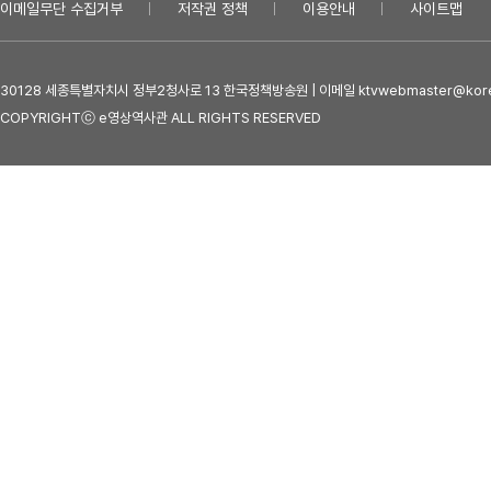
이메일무단 수집거부
저작권 정책
이용안내
사이트맵
30128 세종특별자치시 정부2청사로 13 한국정책방송원 | 이메일 ktvwebmaster@kore
COPYRIGHTⓒ e영상역사관 ALL RIGHTS RESERVED