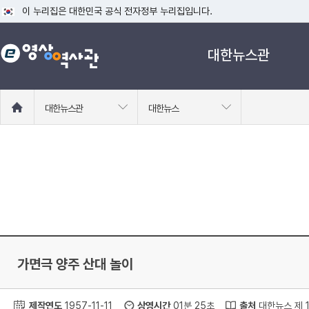
이 누리집은 대한민국 공식 전자정부 누리집입니다.
공식 누리집 주소 확인하기
대한뉴스관
go.kr 주소를 사용하는 누리집은 대한민국 정부기관이 관리하는 누리집입니다
이밖에 or.kr 또는 .kr등 다른 도메인 주소를 사용하고 있다면 아래 URL에
운영중인 공식 누리집보기
홈
대한뉴스관
대한뉴스
으
로
이
동
가면극 양주 산대 놀이
제작연도
1957-11-11
상영시간
01분 25초
출처
대한뉴스 제 