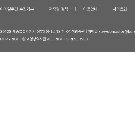
이메일무단 수집거부
저작권 정책
이용안내
사이트맵
30128 세종특별자치시 정부2청사로 13 한국정책방송원 | 이메일 ktvwebmaster@kore
COPYRIGHTⓒ e영상역사관 ALL RIGHTS RESERVED